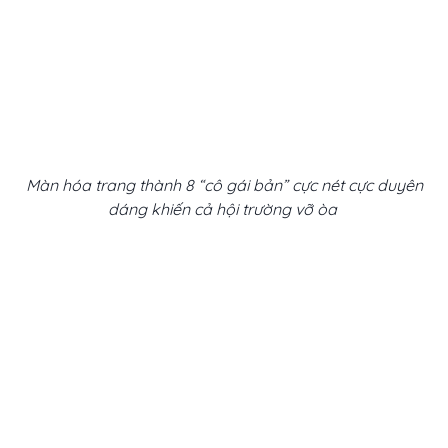
Màn hóa trang thành 8 “cô gái bản” cực nét cực duyên
dáng khiến cả hội trường vỡ òa