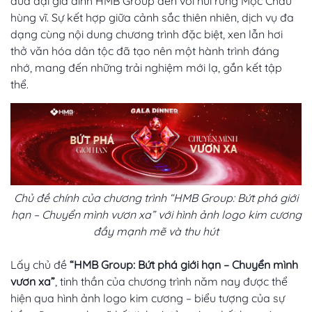
đưa đại gia đình HMB Group đến với núi rừng Mộc Châu
hùng vĩ. Sự kết hợp giữa cảnh sắc thiên nhiên, dịch vụ đa
dạng cùng nội dung chương trình đặc biệt, xen lẫn hơi
thở văn hóa dân tộc đã tạo nên một hành trình đáng
nhớ, mang đến những trải nghiệm mới lạ, gắn kết tập
thể.
Chủ đề chính của chương trình “HMB Group: Bứt phá giới
hạn – Chuyển mình vươn xa” với hình ảnh logo kim cương
đầy mạnh mẽ và thu hút
Lấy chủ đề
“HMB Group: Bứt phá giới hạn – Chuyển mình
vươn xa”
, tinh thần của chương trình năm nay được thể
hiện qua hình ảnh logo kim cương – biểu tượng của sự