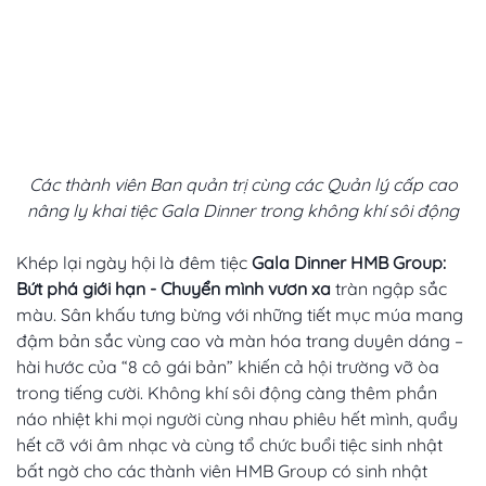
Các thành viên Ban quản trị cùng các Quản lý cấp cao
nâng ly khai tiệc Gala Dinner trong không khí sôi động
Khép lại ngày hội là đêm tiệc
Gala Dinner HMB Group:
Bứt phá giới hạn - Chuyển mình vươn xa
tràn ngập sắc
màu. Sân khấu tưng bừng với những tiết mục múa mang
đậm bản sắc vùng cao và màn hóa trang duyên dáng –
hài hước của “8 cô gái bản” khiến cả hội trường vỡ òa
trong tiếng cười. Không khí sôi động càng thêm phần
náo nhiệt khi mọi người cùng nhau phiêu hết mình, quẩy
hết cỡ với âm nhạc và cùng tổ chức buổi tiệc sinh nhật
bất ngờ cho các thành viên HMB Group có sinh nhật