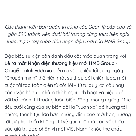
Các thành viên Ban quản trị cùng các Quản lý cấp cao và
gần 300 thành viên dưới hội trường cùng thực hiện nghi
thức chạm tay chào đón nhận diện mới của HMB Group
Đặc biệt, sự kiện còn đánh dấu cột mốc quan trọng với
Lễ ra mắt Nhận diện thương hiệu mới HMB Group -
Chuyển mình vươn xa
diễn ra vào chiều tối cùng ngày.
“Chuyển mình” thể hiện một sự thay đổi chiến lược, một
cuộc tái tạo toàn diện từ cốt lõi – từ tư duy, cơ cấu hay
cách vận hành – nhằm thích nghi linh hoạt và hiệu quả
với bối cảnh thị trường luôn biến động không ngừng. Mục
tiêu cuối cùng của sự biến đổi là “vươn xa” để hướng tới
những thành tựu lớn hơn, những đỉnh cao mới hơn, hướng
tới sự phát triển không chỉ về quy mô mà còn về chiều
sâu giá trị, góp phần vì một Việt Nam “khỏe thể chất,
mạnh tinh thần”.