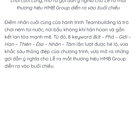
chơi cuối cùng, mở ra gợi dẫn ý nghĩa cho Lễ ra mắt
thương hiệu HMB Group diễn ra vào buổi chiều
Điểm nhấn cuối cùng của hành trình Teambuilding là trò
chơi ném túi nước, nơi bầu không khí hân hoan và gắn
kết lan tỏa mạnh mẽ. Từ đó, 8 keyword
Bứt – Phá – Giới –
Hạn – Thiên – Địa – Nhân – Tâm
lần lượt được hé lộ, vừa
khắc sâu thông điệp của chương trình, vừa mở ra những
gợi dẫn ý nghĩa cho Lễ ra mắt thương hiệu HMB Group
diễn ra vào buổi chiều.