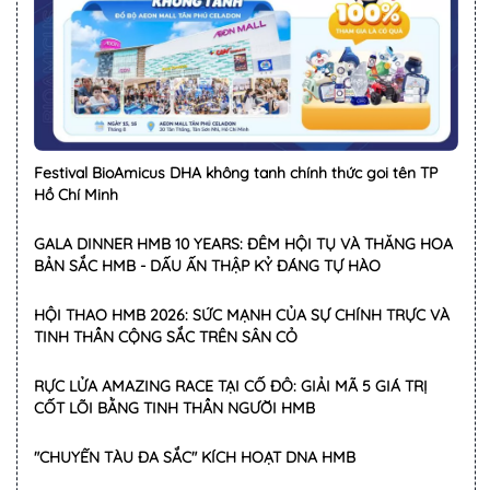
Festival BioAmicus DHA không tanh chính thức goi tên TP
Hồ Chí Minh
GALA DINNER HMB 10 YEARS: ĐÊM HỘI TỤ VÀ THĂNG HOA
BẢN SẮC HMB - DẤU ẤN THẬP KỶ ĐÁNG TỰ HÀO
HỘI THAO HMB 2026: SỨC MẠNH CỦA SỰ CHÍNH TRỰC VÀ
TINH THẦN CỘNG SẮC TRÊN SÂN CỎ
RỰC LỬA AMAZING RACE TẠI CỐ ĐÔ: GIẢI MÃ 5 GIÁ TRỊ
CỐT LÕI BẰNG TINH THẦN NGƯỜI HMB
"CHUYẾN TÀU ĐA SẮC" KÍCH HOẠT DNA HMB