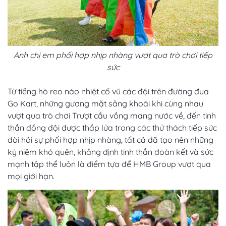
Anh chị em phối hợp nhịp nhàng vượt qua trò chơi tiếp
sức
Từ tiếng hò reo náo nhiệt cổ vũ các đội trên đường đua
Go Kart, những gương mặt sảng khoái khi cùng nhau
vượt qua trò chơi Trượt cầu vồng mang nước về, đến tinh
thần đồng đội được thắp lửa trong các thử thách tiếp sức
đòi hỏi sự phối hợp nhịp nhàng, tất cả đã tạo nên những
kỷ niệm khó quên, khẳng định tinh thần đoàn kết và sức
mạnh tập thể luôn là điểm tựa để HMB Group vượt qua
mọi giới hạn.