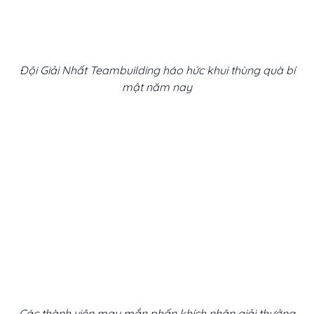
Đội Giải Nhất Teambuilding háo hức khui thùng quà bí
mật năm nay
Các thành viên may mắn phấn khích nhận giải thưởng