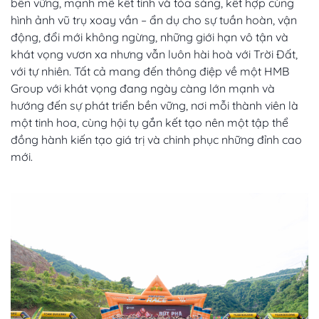
bền vững, mạnh mẽ kết tinh và tỏa sáng, kết hợp cùng
hình ảnh vũ trụ xoay vần – ẩn dụ cho sự tuần hoàn, vận
động, đổi mới không ngừng, những giới hạn vô tận và
khát vọng vươn xa nhưng vẫn luôn hài hoà với Trời Đất,
với tự nhiên. Tất cả mang đến thông điệp về một HMB
Group với khát vọng đang ngày càng lớn mạnh và
hướng đến sự phát triển bền vững, nơi mỗi thành viên là
một tinh hoa, cùng hội tụ gắn kết tạo nên một tập thể
đồng hành kiến tạo giá trị và chinh phục những đỉnh cao
mới.