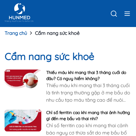
Trang chủ
Cẩm nang sức khoẻ
Cẩm nang sức khoẻ
Thiếu máu khi mang thai 3 tháng cuối do
đâu? Có nguy hiểm không?
Thiếu máu khi mang thai 3 tháng cuối
là tình trạng thường gặp ở mẹ bầu do
nhu cầu tạo máu tăng cao để nuôi
dưỡng mẹ và thai nhi, chuẩn bị cho
Chỉ số ferritin cao khi mang thai ảnh hưởng
cuộc chuyển dạ…
gì đến mẹ bầu và thai nhi?
Chỉ số ferritin cao khi mang thai cảnh
báo nguy cơ thừa sắt do mẹ bầu bổ