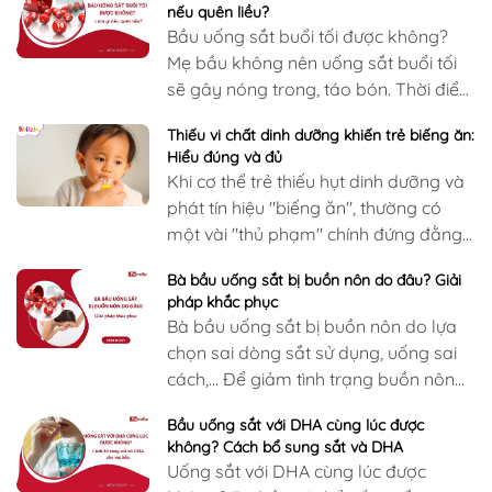
nếu quên liều?
Bầu uống sắt buổi tối được không?
Mẹ bầu không nên uống sắt buổi tối
sẽ gây nóng trong, táo bón. Thời điểm
uống sắt tốt nhất trong ngày là…
Thiếu vi chất dinh dưỡng khiến trẻ biếng ăn:
Hiểu đúng và đủ
Khi cơ thể trẻ thiếu hụt dinh dưỡng và
phát tín hiệu "biếng ăn", thường có
một vài "thủ phạm" chính đứng đằng
sau. Việc nhận diện đúng những thiếu
Bà bầu uống sắt bị buồn nôn do đâu? Giải
hụt này và xử trí phù hợp là vô cùng
pháp khắc phục
quan trọng.
Bà bầu uống sắt bị buồn nôn do lựa
chọn sai dòng sắt sử dụng, uống sai
cách,... Để giảm tình trạng buồn nôn
khi uống sắt, cần bổ sung sắt phù
Bầu uống sắt với DHA cùng lúc được
hợp,...
không? Cách bổ sung sắt và DHA
Uống sắt với DHA cùng lúc được