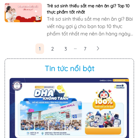
khoáng chất này cách nhau…
Trẻ sơ sinh thiếu sắt mẹ nên ăn gì? Top 10
thực phẩm tốt nhất
Trẻ sơ sinh thiếu sắt mẹ nên ăn gì? Bài
viết này gợi ý cho bạn top 10 thực
phẩm tốt nhất mẹ nên ăn hàng ngày.
Cùng tìm hiểu ngay nhé!
...
1
2
3
7
Tin tức nổi bật