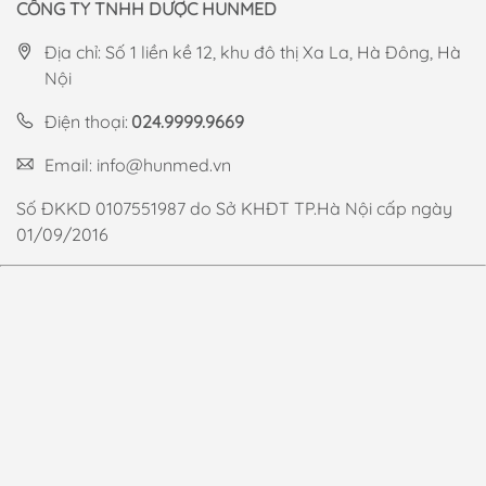
CÔNG TY TNHH DƯỢC HUNMED
Địa chỉ: Số 1 liền kề 12, khu đô thị Xa La, Hà Đông, Hà
Nội
Điện thoại:
024.9999.9669
Email:
info@hunmed.vn
Số ĐKKD 0107551987 do Sở KHĐT TP.Hà Nội cấp ngày
01/09/2016