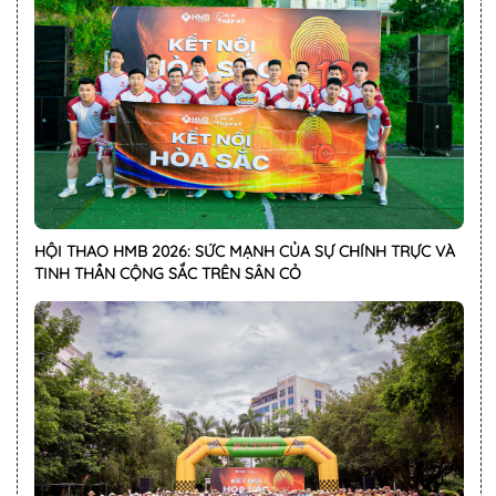
HỘI THAO HMB 2026: SỨC MẠNH CỦA SỰ CHÍNH TRỰC VÀ
TINH THẦN CỘNG SẮC TRÊN SÂN CỎ