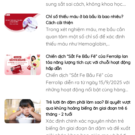
sung sắt sai cách, không khoa học.
Ferritin cao khiến cho…
Chỉ số thiếu máu ở bà bầu là bao nhiêu?
Cách cải thiện
Trong xét nghiệm máu, mẹ bầu cần
quan tâm một số chỉ số để xác định
thiếu máu như Hemoglobin,
Hematocrit (Hct), Ferritin,... Khi thiếu
Chiến dịch “Sắt Fe Bầu Fê” của Ferrolip lan
máu, các chỉ số này ở mức…
tỏa năng lượng tích cực với chuỗi hoạt động
hấp dẫn
Chiến dịch “Sắt Fe Bầu Fê” của
Ferrolip diễn ra từ ngày 15/9/2025 với
những hoạt động nổi bật cùng hàng
ngàn quà tặng hấp dẫn đang chờ để
Trẻ lười ăn dặm phải làm sao? Bí quyết vượt
được trao đến tận tay các khách
qua khủng hoảng biếng ăn giai đoạn trẻ 6
hàng.
tháng - 2 tuổi
Xác định chính xác nguyên nhân trẻ
biếng ăn giai đoạn ăn dặm và đề xuất