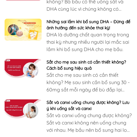
không? Bà bầu có thể uống sắt và
DHA cùng lúc vì chúng không có
tương tác bất lợi với nhau. Tuy nhiên,
Những sai lầm khi bổ sung DHA – Đừng để
thời điểm…
ảnh hưởng đến sức khỏe thai kỳ!
DHA là dưỡng chất quan trọng trong
thai kỳ nhưng nhiều người lại mắc sai
lầm khi bổ sung DHA cho mẹ bầu.
Sắt cho mẹ sau sinh có cần thiết không?
Cách bổ sung hiệu quả
Sắt cho mẹ sau sinh có cần thiết
không? Mẹ sau sinh cần bổ sung 30 -
60mg sắt mỗi ngày để bù đắp lại
lượng máu đã mất trong quá trình…
Sắt và canxi uống chung được không? Lưu
ý khi uống sắt và canxi
Sắt và canxi uống chung được không?
Sắt và canxi không nên uống chung
với nhau. Mẹ bầu nên bổ sung hai loại