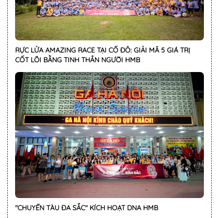
RỰC LỬA AMAZING RACE TẠI CỐ ĐÔ: GIẢI MÃ 5 GIÁ TRỊ
CỐT LÕI BẰNG TINH THẦN NGƯỜI HMB
"CHUYẾN TÀU ĐA SẮC" KÍCH HOẠT DNA HMB