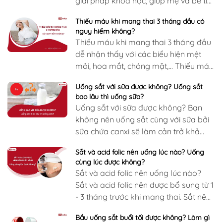
giải pháp khoa học, giúp mẹ và bé tìm
lại niềm vui trong hành trình ăn dặm.
Thiếu máu khi mang thai 3 tháng đầu có
nguy hiểm không?
Thiếu máu khi mang thai 3 tháng đầu
dễ nhận thấy với các biểu hiện mệt
mỏi, hoa mắt, chóng mặt,... Thiếu máu
không những gây hại cho…
Uống sắt với sữa được không? Uống sắt
bao lâu thì uống sữa?
Uống sắt với sữa được không? Bạn
không nên uống sắt cùng với sữa bởi
sữa chứa canxi sẽ làm cản trở khả
năng hấp thu của sắt…
Sắt và acid folic nên uống lúc nào? Uống
cùng lúc được không?
Sắt và acid folic nên uống lúc nào?
Sắt và acid folic nên được bổ sung từ 1
- 3 tháng trước khi mang thai. Sắt nên
uống lúc…
Bầu uống sắt buổi tối được không? Làm gì