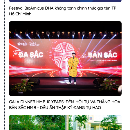
Festival BioAmicus DHA không tanh chính thức goi tên TP
Hồ Chí Minh
GALA DINNER HMB 10 YEARS: ĐÊM HỘI TỤ VÀ THĂNG HOA
BẢN SẮC HMB - DẤU ẤN THẬP KỶ ĐÁNG TỰ HÀO