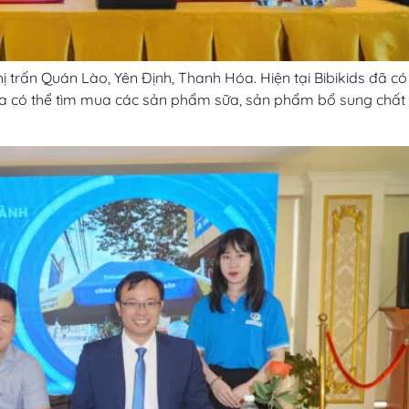
Thị trấn Quán Lào, Yên Định, Thanh Hóa. Hiện tại Bibikids đã có
 sữa có thể tìm mua các sản phẩm sữa, sản phẩm bổ sung chất