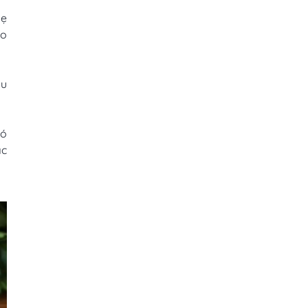
mẹ
ảo
hu
có
ác