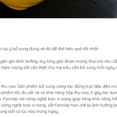
 lưu ý bổ sung đúng và đủ để đạt hiệu quả tốt nhất.
ên gia dinh dưỡng, tùy từng giai đoạn mang thai mà nhu c
, hàm lượng sắt cần thiết cho mẹ bầu cần bổ sung mỗi ngày 
 thu cao: Sản phẩm bổ sung cũng tác động trực tiếp đến m
phẩm tốt, đủ sắt và có khả năng hấp thu cao, ít gây tác dụ
p. Ferrolip với công nghệ bao vi nang giúp tăng khả năng h
i công nghệ bao vi nang, sắt Ferrolip hạn chế bị ảnh hưởng b
sung bất cứ lúc nào trong ngày.