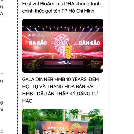
Festival BioAmicus DHA không tanh
ng
chính thức goi tên TP Hồ Chí Minh
HA
 -
GALA DINNER HMB 10 YEARS: ĐÊM
ng
HỘI TỤ VÀ THĂNG HOA BẢN SẮC
HMB - DẤU ẤN THẬP KỶ ĐÁNG TỰ
HÀO
ng
ai
ắc