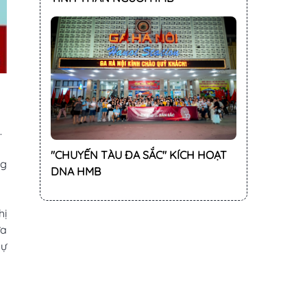
.
"CHUYẾN TÀU ĐA SẮC" KÍCH HOẠT
ng
DNA HMB
hị
ữa
sự