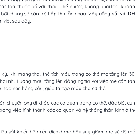
c loại thuốc bổ với nhau. Thế nhưng không phải loại khoá
bởi chúng sẽ cản trở hấp thu lẫn nhau. Vậy
uống sắt với D
i viết sau đây.
kỳ. Khi mang thai, thể tích máu trong cơ thể mẹ tăng lên 30
hai nhi. Lượng máu tăng lên đồng nghĩa với việc mẹ cần tă
u tạo nên hồng cầu, giúp tái tạo máu cho cơ thể.
ận chuyển oxy đi khắp các cơ quan trong cơ thể, đặc biệt cu
trong việc hình thành các cơ quan và hệ thống thần kinh ở th
h
iếu sắt khiến hệ miễn dịch ở mẹ bầu suy giảm, mẹ sẽ dễ m