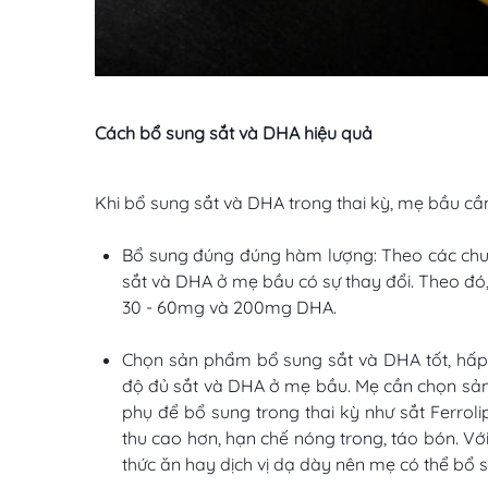
Cách bổ sung sắt và DHA hiệu quả
Khi bổ sung sắt và DHA trong thai kỳ, mẹ bầu cần
Bổ sung đúng đúng hàm lượng: Theo các chuy
sắt và DHA ở mẹ bầu có sự thay đổi. Theo đó
30 - 60mg và 200mg DHA.
Chọn sản phẩm bổ sung sắt và DHA tốt, hấp
độ đủ sắt và DHA ở mẹ bầu. Mẹ cần chọn sản 
phụ để bổ sung trong thai kỳ như sắt Ferroli
thu cao hơn, hạn chế nóng trong, táo bón. Vớ
thức ăn hay dịch vị dạ dày nên mẹ có thể bổ 