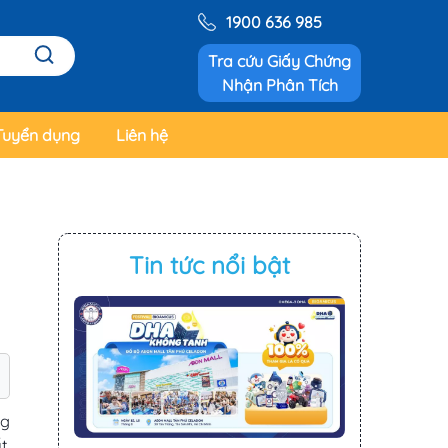
1900 636 985
Tra cứu Giấy Chứng
Nhận Phân Tích
Tuyển dụng
Liên hệ
Tin tức nổi bật
ng
t.