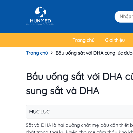
Trang chủ
Giới thiệu
Trang chủ
Bầu uống sắt với DHA cùng lúc đư
Bầu uống sắt với DHA c
sung sắt và DHA
MỤC LỤC
Sắt và DHA là hai dưỡng chất mẹ bầu cần thiết bổ
chất trong thai kỳ khiến cho mẹ cảm thấy khó khă