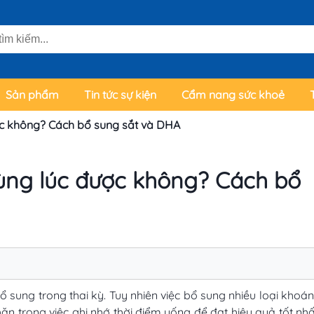
Sản phẩm
Tin tức sự kiện
Cẩm nang sức khoẻ
ợc không? Cách bổ sung sắt và DHA
ùng lúc được không? Cách bổ
 sung trong thai kỳ. Tuy nhiên việc bổ sung nhiều loại khoá
n trong việc ghi nhớ thời điểm uống để đạt hiệu quả tốt nhấ