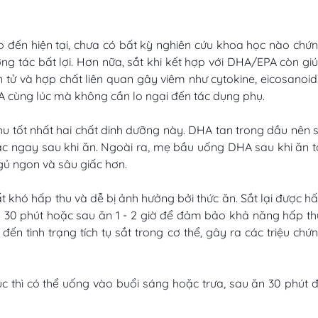
o đến hiện tại, chưa có bất kỳ nghiên cứu khoa học nào chứ
ng tác bất lợi. Hơn nữa, sắt khi kết hợp với DHA/EPA còn gi
tử và hợp chất liên quan gây viêm như cytokine, eicosanoid
 cùng lúc mà không cần lo ngại đến tác dụng phụ.
hu tốt nhất hai chất dinh dưỡng này. DHA tan trong dầu nên 
ặc ngay sau khi ăn. Ngoài ra, mẹ bầu uống DHA sau khi ăn t
ngủ ngon và sâu giấc hơn.
t khó hấp thu và dễ bị ảnh hưởng bởi thức ăn. Sắt lại được h
n 30 phút hoặc sau ăn 1 - 2 giờ để đảm bảo khả năng hấp th
đến tình trạng tích tụ sắt trong cơ thể, gây ra các triệu chứ
thì có thể uống vào buổi sáng hoặc trưa, sau ăn 30 phút 