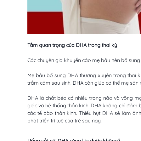
Tầm quan trọng của DHA trong thai kỳ
Các chuyên gia khuyến cáo mẹ bầu nên bổ sung DHA
Mẹ bầu bổ sung DHA thường xuyên trong thai kỳ
trầm cảm sau sinh. DHA còn giúp cơ thể mẹ sản xu
DHA là chất béo có nhiều trong não và võng mạc 
giác và hệ thống thần kinh. DHA không chỉ đảm b
các tế bào thần kinh. Thiếu hụt DHA sẽ làm ản
phát triển trí tuệ của trẻ sau này.
Uống sắt với DHA cùng lúc được không?