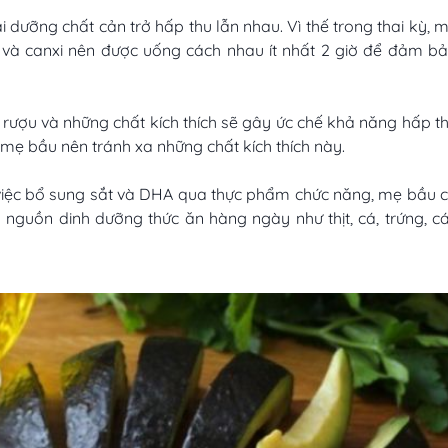
i dưỡng chất cản trở hấp thu lẫn nhau. Vì thế trong thai kỳ, 
 và canxi nên được uống cách nhau ít nhất 2 giờ để đảm b
a rượu và những chất kích thích sẽ gây ức chế khả năng hấp t
mẹ bầu nên tránh xa những chất kích thích này.
 việc bổ sung sắt và DHA qua thực phẩm chức năng, mẹ bầu 
nguồn dinh dưỡng thức ăn hàng ngày như thịt, cá, trứng, c