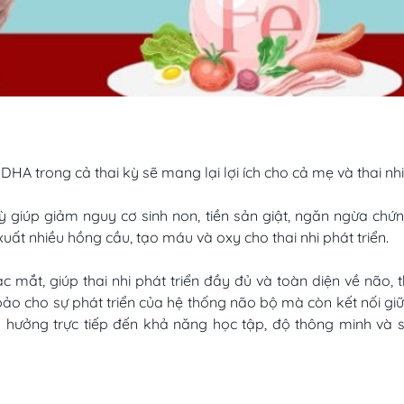
 trong cả thai kỳ sẽ mang lại lợi ích cho cả mẹ và thai nhi
 giúp giảm nguy cơ sinh non, tiền sản giật, ngăn ngừa chứ
ất nhiều hồng cầu, tạo máu và oxy cho thai nhi phát triển.
mắt, giúp thai nhi phát triển đầy đủ và toàn diện về não, t
ảo cho sự phát triển của hệ thống não bộ mà còn kết nối gi
h hưởng trực tiếp đến khả năng học tập, độ thông minh và 