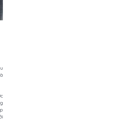
ầu
là
ức
ng
ấp
ởi