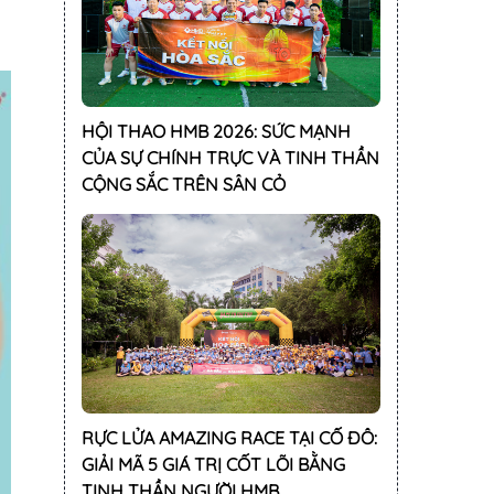
HỘI THAO HMB 2026: SỨC MẠNH
CỦA SỰ CHÍNH TRỰC VÀ TINH THẦN
CỘNG SẮC TRÊN SÂN CỎ
RỰC LỬA AMAZING RACE TẠI CỐ ĐÔ:
GIẢI MÃ 5 GIÁ TRỊ CỐT LÕI BẰNG
TINH THẦN NGƯỜI HMB