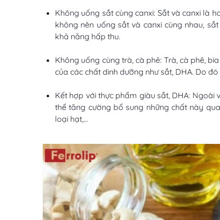
Không uống sắt cùng canxi: Sắt và canxi là ha
không nên uống sắt và canxi cùng nhau, sắt
khả năng hấp thu.
Không uống cùng trà, cà phê: Trà, cà phê, bi
của các chất dinh dưỡng như sắt, DHA. Do đó 
Kết hợp với thực phẩm giàu sắt, DHA: Ngoài
thể tăng cường bổ sung những chất này qua 
loại hạt,...