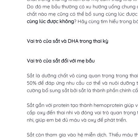
Do đó mẹ bầu thường có xu hướng uống chung cá
chất nào mẹ cũng có thể bổ sung cùng lúc được 
cùng lúc được không
? Hãy cùng tìm hiểu trong bà
Vai trò của sắt và DHA trong thai kỳ
Vai trò của sắt đối với mẹ bầu
Sắt là dưỡng chất vô cùng quan trọng trong thai 
50% để đáp ứng nhu cầu cơ thể và nuôi dưỡng t
cường bổ sung sắt bởi sắt là thành phần chính cấ
Sắt gắn với protein tạo thành hemoprotein giúp v
cấp oxy đến thai nhi và đóng vai trò quan trọng 
nhi, giúp em bé đủ máu và oxy để phát triển.
Sắt còn tham gia vào hệ miễn dịch. Thiếu máu t