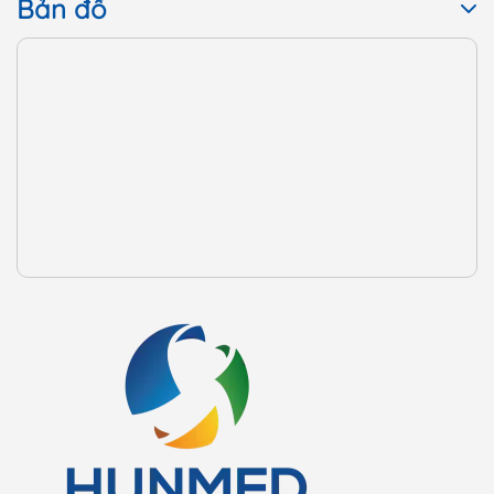
"CHUYẾN TÀU ĐA SẮC" KÍCH HOẠT DNA HMB
Menu
Giới thiệu
Sản phẩm
Tin tức sự kiện
Cẩm nang sức khoẻ
Tra cứu