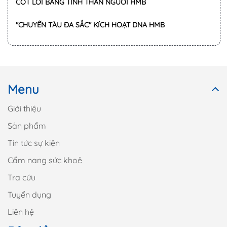
RỰC LỬA AMAZING RACE TẠI CỐ ĐÔ: GIẢI MÃ 5 GIÁ TRỊ
CỐT LÕI BẰNG TINH THẦN NGƯỜI HMB