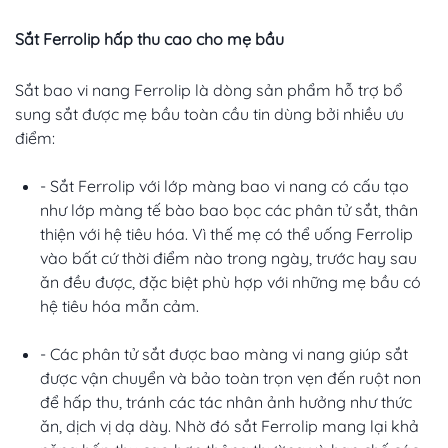
Sắt Ferrolip hấp thu cao cho mẹ bầu
Sắt bao vi nang Ferrolip là dòng sản phẩm hỗ trợ bổ
sung sắt được mẹ bầu toàn cầu tin dùng bởi nhiều ưu
điểm:
- Sắt Ferrolip với lớp màng bao vi nang có cấu tạo
như lớp màng tế bào bao bọc các phân tử sắt, thân
thiện với hệ tiêu hóa. Vì thế mẹ có thể uống Ferrolip
vào bất cứ thời điểm nào trong ngày, trước hay sau
ăn đều được, đặc biệt phù hợp với những mẹ bầu có
hệ tiêu hóa mẫn cảm.
- Các phân tử sắt được bao màng vi nang giúp sắt
được vận chuyển và bảo toàn trọn vẹn đến ruột non
để hấp thu, tránh các tác nhân ảnh hưởng như thức
ăn, dịch vị dạ dày. Nhờ đó sắt Ferrolip mang lại khả