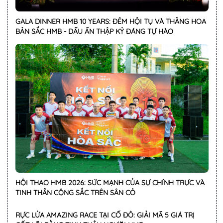
GALA DINNER HMB 10 YEARS: ĐÊM HỘI TỤ VÀ THĂNG HOA
BẢN SẮC HMB - DẤU ẤN THẬP KỶ ĐÁNG TỰ HÀO
HỘI THAO HMB 2026: SỨC MẠNH CỦA SỰ CHÍNH TRỰC VÀ
TINH THẦN CỘNG SẮC TRÊN SÂN CỎ