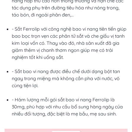
năng hấp thu cao hơn thông thường và hạn chế các
tác dụng phụ trên đường tiêu hóa như nóng trong,
táo bón, đi ngoài phân đen,...
- Sắt Ferrolip với công nghệ bao vi nang tiên tiến giúp
bao bọc trọn vẹn các phân tử sắt và che giấu vị tanh
kim loại vốn có. Thay vào đó, nhà sản xuất đã gia
giảm thêm vị chanh thơm ngon giúp mẹ có trải
nghiệm tốt khi uống sắt.
- Sắt bao vi nang được điều chế dưới dạng bột tan
ngay trong miệng mà không cần pha với nước, vô
cùng tiện lợi.
- Hàm lượng mỗi gói sắt bao vi nang Ferrolip là
30mg, phù hợp với nhu cầu bổ sung hàng ngày của
nhiều đối tượng, đặc biệt là mẹ bầu, mẹ sau sinh.