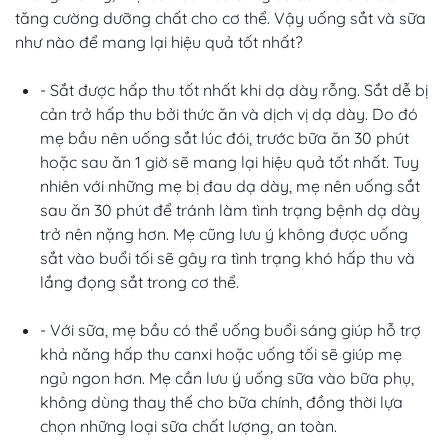
tăng cường dưỡng chất cho cơ thể. Vậy uống sắt và sữa
như nào để mang lại hiệu quả tốt nhất?
- Sắt được hấp thu tốt nhất khi dạ dày rỗng. Sắt dễ bị
cản trở hấp thu bởi thức ăn và dịch vị dạ dày. Do đó
mẹ bầu nên uống sắt lúc đói, trước bữa ăn 30 phút
hoặc sau ăn 1 giờ sẽ mang lại hiệu quả tốt nhất. Tuy
nhiên với những mẹ bị đau dạ dày, mẹ nên uống sắt
sau ăn 30 phút để tránh làm tình trạng bệnh dạ dày
trở nên nặng hơn. Mẹ cũng lưu ý không được uống
sắt vào buổi tối sẽ gây ra tình trạng khó hấp thu và
lắng đọng sắt trong cơ thể.
- Với sữa, mẹ bầu có thể uống buổi sáng giúp hỗ trợ
khả năng hấp thu canxi hoặc uống tối sẽ giúp mẹ
ngủ ngon hơn. Mẹ cần lưu ý uống sữa vào bữa phụ,
không dùng thay thế cho bữa chính, đồng thời lựa
chọn những loại sữa chất lượng, an toàn.