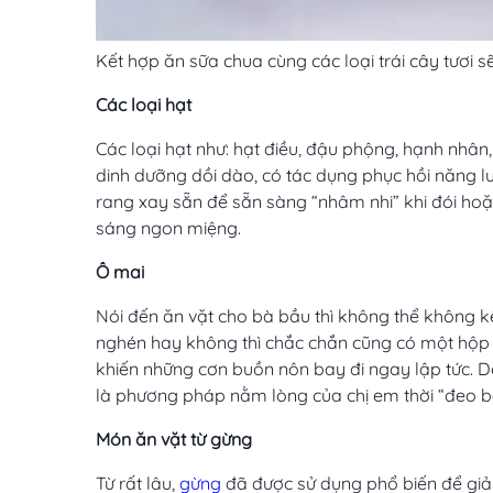
Kết hợp ăn sữa chua cùng các loại trái cây tươi
Các loại hạt
Các loại hạt như: hạt điều, đậu phộng, hạnh nhân
dinh dưỡng dồi dào, có tác dụng phục hồi năng lư
rang xay sẵn để sẵn sàng “nhâm nhi” khi đói ho
sáng ngon miệng.
Ô mai
Nói đến ăn vặt cho bà bầu thì không thể không kể
nghén hay không thì chắc chắn cũng có một hộp ô
khiến những cơn buồn nôn bay đi ngay lập tức. D
là phương pháp nằm lòng của chị em thời “đeo b
Món ăn vặt từ gừng
Từ rất lâu,
gừng
đã được sử dụng phổ biến để giảm 
giảm nôn hiệu quả. Mẹ bầu hãy luôn chuẩn bị sẵn