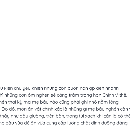
, nhất là trong 3 tháng đầu thai kì. Đặc trưng bởi những cơn
iều kiện chủ yếu khiến những cơn buồn nôn ập đến nhanh
thì những cơn ốm nghén sẽ càng trầm trọng hơn Chính vì thế,
ghén thai kỳ mà mẹ bầu nào cũng phải ghi nhớ nằm lòng.
 Do đó, món ăn vặt chính xác là những gì mẹ bầu nghén cần 
 thấy như đầu giường, trên bàn, trong túi xách khi cần là có th
mẹ bầu vừa dễ ăn vừa cung cấp lượng chất dinh dưỡng đáng