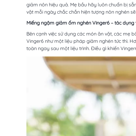
vặt mỗi ngày chắc chắn hiện tượng nôn nghén sẽ
Miếng ngậm giảm ốm nghén Vinger6 – tác dụng vư
Bên cạnh việc sử dụng các món ăn vặt, các mẹ 
Vinger6 như một liệu pháp giảm nghén tức thì. H
toàn ngay sau một liệu trình. Điều gì khiến Vinge