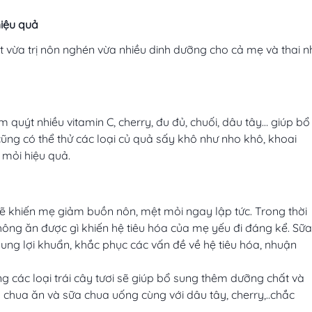
hiệu quả
t vừa trị nôn nghén vừa nhiều dinh dưỡng cho cả mẹ và thai n
quýt nhiều vitamin C, cherry, đu đủ, chuối, dâu tây… giúp bổ
 cũng có thể thử các loại củ quả sấy khô như nho khô, khoai
 mỏi hiệu quả.
sẽ khiến mẹ giảm buồn nôn, mệt mỏi ngay lập tức. Trong thời
không ăn được gì khiến hệ tiêu hóa của mẹ yếu đi đáng kể. Sữa
sung lợi khuẩn, khắc phục các vấn đề về hệ tiêu hóa, nhuận
g các loại trái cây tươi sẽ giúp bổ sung thêm dưỡng chất và
 chua ăn và sữa chua uống cùng với dâu tây, cherry,..chắc