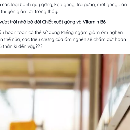
 thuyên giảm đi trông thấy.
ợt trội nhờ bộ đôi Chiết xuất gừng và Vitamin B6
bầu hoàn toàn có thể sử dụng Miếng ngậm giảm ốm nghén
ơn thế nữa, các triệu chứng của ốm nghén sẽ chấm dứt hoàn
r6 thần kì đến vậy???