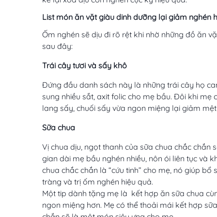
List món ăn vặt giàu dinh dưỡng lại giảm nghén 
Ốm nghén sẽ dịu đi rõ rệt khi nhờ những đồ ăn vặ
sau đây:
Trái cây tươi và sấy khô
Đứng đầu danh sách này là những trái cây họ cam 
sung nhiều sắt, axit folic cho mẹ bầu. Đôi khi mẹ
lang sấy, chuối sấy vừa ngon miệng lại giảm mệt
Sữa chua
Vị chua dịu, ngọt thanh của sữa chua chắc chắn 
gian dài mẹ bầu nghén nhiều, nôn ói liên tục và 
chua chắc chắn là “cứu tinh” cho mẹ, nó giúp bổ 
tràng và trị ốm nghén hiệu quả.
Một tip dành tặng mẹ là kết hợp ăn sữa chua cùn
ngon miệng hơn. Mẹ có thể thoải mái kết hợp sữa
chắn sẽ là một món siêu ưng cho mẹ.