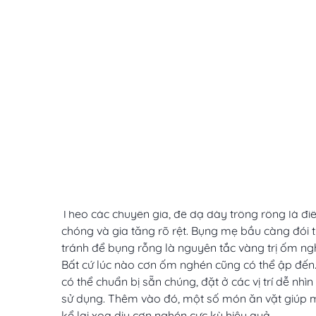
Thực hư chuyện ăn vặt trị ốm nghén
Thực hư chuyện ăn vặt trị ốm nghén
Ốm nghén là tình trạng thường gặp của các bà bầu
buồn nôn, nôn, khó chịu,…
Theo các chuyên gia, để dạ dày trống rỗng là đ
chóng và gia tăng rõ rệt. Bụng mẹ bầu càng đói 
tránh để bụng rỗng là nguyên tắc vàng trị ốm n
Bất cứ lúc nào cơn ốm nghén cũng có thể ập đến.
có thể chuẩn bị sẵn chúng, đặt ở các vị trí dễ nhìn
sử dụng. Thêm vào đó, một số món ăn vặt giúp 
kể lại xoa dịu cơn nghén cực kỳ hiệu quả.