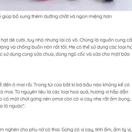
 sẽ giúp bổ sung thêm dưỡng chất và ngon miệng hơn
, hạt dẻ cười…tuy nhỏ nhưng lại có võ. Chúng là nguồn cung c
ợng và chống buồn nôn rất tốt. Mẹ có thể sử dụng các loại h
ặc sử dụng cùng sữa chua, dùng ngũ cốc và sữa cho một bữa
 đến ô mai rồi. Trong túi của bất kì bà bầu nào không kể có
 mai. Từ nguyên liệu là các loại hoa quả, hương vị hấp dẫn
o có một chút gừng nên omai còn có vị cay nhẹ rất ấm bụng,
a lô ngược”.
nghén cho phụ nữ có thai. Gừng có vị cay, tính ấm, ấm tỳ vị,
 các loại bánh quy gừng, kẹo gừng, trà gừng, mứt gừng… ăn