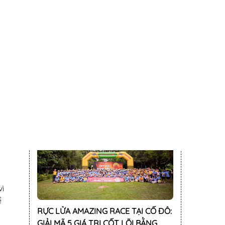
HỘI THAO HMB 2026: SỨC MẠNH
CỦA SỰ CHÍNH TRỰC VÀ TINH THẦN
CỘNG SẮC TRÊN SÂN CỎ
vì
ể
RỰC LỬA AMAZING RACE TẠI CỐ ĐÔ:
GIẢI MÃ 5 GIÁ TRỊ CỐT LÕI BẰNG
TINH THẦN NGƯỜI HMB