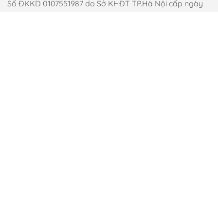
Số ĐKKD 0107551987 do Sở KHĐT TP.Hà Nội cấp ngày
01/09/2016
Các bài viết của Hunmed chỉ có tính chất tham khảo,
không thay thế cho việc chẩn đoán hoặc điều trị y khoa.
Các sản phẩm không phải là thuốc và không có tác
dụng thay thế thuốc chữa bệnh.
Các website khác của CÔNG TY TNHH DƯỢC HUNMED