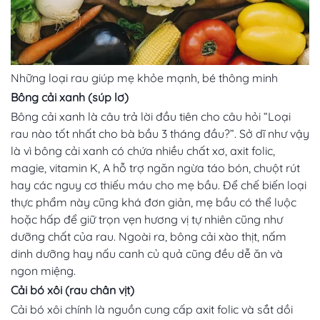
Những loại rau giúp mẹ khỏe mạnh, bé thông minh
Bông cải xanh (súp lơ)
Bông cải xanh là câu trả lời đầu tiên cho câu hỏi “Loại
rau nào tốt nhất cho bà bầu 3 tháng đầu?”. Sở dĩ như vậy
là vì bông cải xanh có chứa nhiều chất xơ, axit folic,
magie, vitamin K, A hỗ trợ ngăn ngừa táo bón, chuột rút
hay các nguy cơ thiếu máu cho mẹ bầu. Để chế biến loại
thực phẩm này cũng khá đơn giản, mẹ bầu có thể luộc
hoặc hấp để giữ trọn vẹn hương vị tự nhiên cũng như
dưỡng chất của rau. Ngoài ra, bông cải xào thịt, nấm
dinh dưỡng hay nấu canh củ quả cũng đều dễ ăn và
ngon miệng.
Cải bó xôi (rau chân vịt)
Cải bó xôi chính là nguồn cung cấp axit folic và sắt dồi