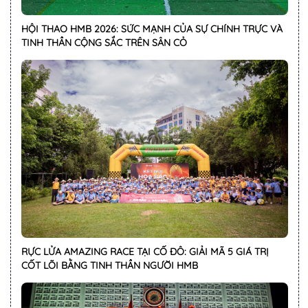
HỘI THAO HMB 2026: SỨC MẠNH CỦA SỰ CHÍNH TRỰC VÀ
TINH THẦN CỘNG SẮC TRÊN SÂN CỎ
RỰC LỬA AMAZING RACE TẠI CỐ ĐÔ: GIẢI MÃ 5 GIÁ TRỊ
CỐT LÕI BẰNG TINH THẦN NGƯỜI HMB