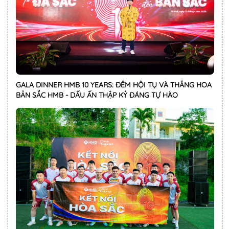
GALA DINNER HMB 10 YEARS: ĐÊM HỘI TỤ VÀ THĂNG HOA
BẢN SẮC HMB - DẤU ẤN THẬP KỶ ĐÁNG TỰ HÀO