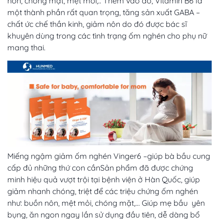
nôn, chóng mặt, mệt mỏi,.. Thêm vào đó, Vitamin B6 là
một thành phần rất quan trọng, tăng sản xuất GABA –
chất ức chế thần kinh, giảm nôn do đó được bác sĩ
khuyên dùng trong các tình trạng ốm nghén cho phụ nữ
mang thai.
Miếng ngậm giảm ốm nghén Vinger6 –giúp bà bầu cung
cấp đủ những thứ con cầnSản phẩm đã được chứng
minh hiệu quả vượt trội tại bệnh viện ở Hàn Quốc, giúp
giảm nhanh chóng, triệt để các triệu chứng ốm nghén
như: buồn nôn, mệt mỏi, chóng mặt,… Giúp mẹ bầu yên
bụng, ăn ngon ngay lần sử dụng đầu tiên, dễ dàng bổ