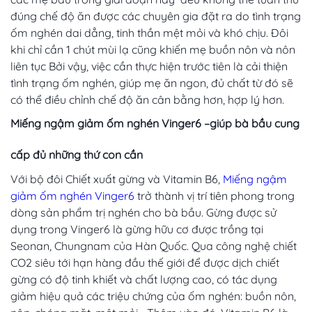
đúng chế độ ăn được các chuyên gia đặt ra do tình trạng
ốm nghén dai dẳng, tinh thần mệt mỏi và khó chịu. Đôi
khi chỉ cần 1 chút mùi lạ cũng khiến mẹ buồn nôn và nôn
liên tục Bởi vậy, việc cần thực hiện trước tiên là cải thiện
tình trạng ốm nghén, giúp mẹ ăn ngon, đủ chất từ đó sẽ
có thể điều chỉnh chế độ ăn cân bằng hơn, hợp lý hơn.
Miếng ngậm giảm ốm nghén Vinger6 –giúp bà bầu cung
cấp đủ những thứ con cần
Với bộ đôi Chiết xuất gừng và Vitamin B6,
Miếng ngậm
giảm ốm nghén Vinger6
trở thành vị trí tiên phong trong
dòng sản phẩm trị nghén cho bà bầu. Gừng được sử
dụng trong Vinger6 là gừng hữu cơ được trồng tại
Seonan, Chungnam của Hàn Quốc. Qua công nghệ chiết
CO2 siêu tới hạn hàng đầu thế giới để được dịch chiết
gừng có độ tinh khiết và chất lượng cao, có tác dụng
giảm hiệu quả các triệu chứng của ốm nghén: buồn nôn,