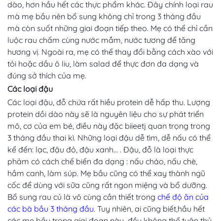
dào, hơn hầu hết các thực phẩm khác. Đây chính loại rau
mà mẹ bầu nên bổ sung không chỉ trong 3 tháng đầu
mà còn suốt những giai đoạn tiếp theo. Mẹ có thể chỉ cần
luộc rau chấm cùng nước mắm, nước tương để tăng
hương vị. Ngoài ra, mẹ có thể thay đổi bằng cách xào với
tỏi hoặc dầu ô liu, làm salad để thực đơn đa dạng và
đúng sở thích của mẹ.
Các loại đậu
Các loại đậu, đỗ chứa rất hiều protein dễ hấp thu. Lượng
protein dồi dào này sẽ là nguyên liệu cho sự phát triển
mô, cơ của em bé, điều này đặc biieetj quan trọng trong
3 tháng đầu thai kì. Những loại đậu dễ tìm, dễ nấu có thể
kể đến: lạc, đậu đỏ, đậu xanh… . Đậu, đỗ là loại thực
phảm có cách chế biến đa dạng : nấu cháo, nấu chè,
hầm canh, làm súp. Mẹ bầu cũng có thể xay thành ngũ
cốc để dùng với sữa cũng rất ngon miệng và bổ dưỡng.
Bổ sung rau củ là vô cùng cần thiết trong
chế độ ăn của
các bà bầu 3 tháng đầu
. Tuy nhiên, ai cũng biết,hầu hết
các mẹ bầu trong giai đoạn này đều không thể tuân thủ