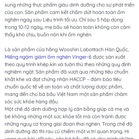
sung những thực phẩm giàu dinh dưỡng cho sự phát triển
của con. Sản phẩm cam kết chấm dứt hoàn toàn ốm
nghén ngay sau Liệu trình tối ưu. Chỉ sau 5 hộp dùng
trong 10-12 ngày, mẹ bầu sẽ hoàn toàn không còn cảm
thấy khó chịu, buồn nôn khi ốm nghén.
Là sản phẩm của hãng Wooshin Labottach Hàn Quốc,
Miếng ngậm giảm ốm nghén Vinger-6
được sản xuất
theo quy trình khép kín và tuân thủ theo những quy định
nghiêm ngặt. Sản phẩm đã vượt qua những tiêu chuẩn
khắt khe và đạt chứng nhận HACCP – đảm bảo tiêu
chuẩn quốc tế về an toàn và chất lượng dược phẩm,
mang đến cho bà bầu Việt Nam một sản phẩm chăm
sóc sức khỏe hàng đầu.
Một chế độ dinh dưỡng hợp lý cân bằng giúp cả mẹ và
bé không những một sức khỏe tốt mà còn tránh được
những nguy cơ trong giai đoạn thai nghén. Trong chế độ
dinh dưỡng đó thì rau củ chiếm một vị trí quan trọng. Hi
vọng qua bài viết này, các bà bầu đã có cho mình những