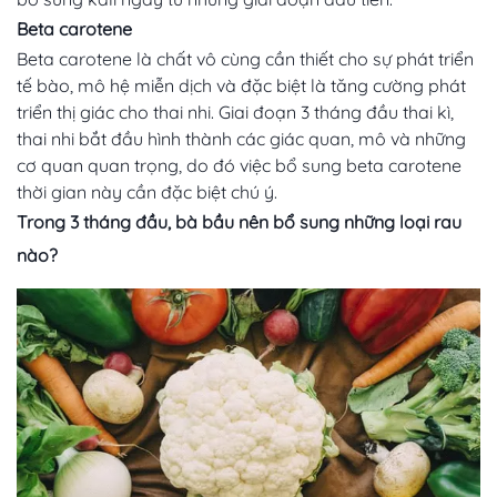
Beta carotene
Beta carotene là chất vô cùng cần thiết cho sự phát triển
tế bào, mô hệ miễn dịch và đặc biệt là tăng cường phát
triển thị giác cho thai nhi. Giai đoạn 3 tháng đầu thai kì,
thai nhi bắt đầu hình thành các giác quan, mô và những
cơ quan quan trọng, do đó việc bổ sung beta carotene
thời gian này cần đặc biệt chú ý.
Trong 3 tháng đầu, bà bầu nên bổ sung những loại rau
nào?