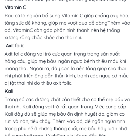
Vitamin C
Rau củ là nguồn bổ sung Vitamin C giúp chống oxy hóa,
tăng sức đề kháng, giúp mẹ vượt qua dễ dàngThêm vào
đó, VitaminC còn góp phần hình thành nên hệ thống
xương răng chắc khỏe cho thai nhi.
Axit folic
Axit folic đóng vai trò cực quan trọng trong sản xuất
hồng cầu, giúp mẹ bầu ngăn ngừa bệnh thiếu máu khi
mang thai. Ngoài ra, đây còn là nền tảng giúp cho thai
nhi phát triển ống dẫn thần kinh, tránh các nguy cơ mắc
dị tật thai nhi do thiếu axit folic.
Kali
Trong số các dưỡng chất cần thiết cho cơ thể mẹ bầu và
thai nhi, Kali đóng vai trò rất quan trọng. Việc cung cấp
Kali đầy đủ sẽ giúp mẹ bầu ổn định huyết áp, giảm co
rút và nôn, tiêu chảy. Thêm vào đó, để ngăn ngừa tình
trạng phù nề ở những tháng cuối, mẹ bầu hãy luôn nhớ
bổ sung kali ngay từ những giai đoạn đầu tiên.