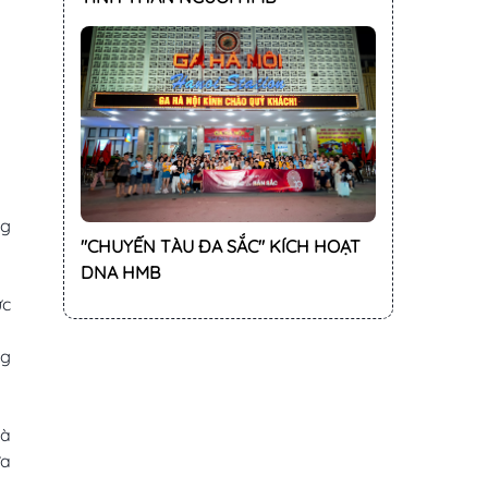
ng
"CHUYẾN TÀU ĐA SẮC" KÍCH HOẠT
DNA HMB
ức
mg
là
ửa