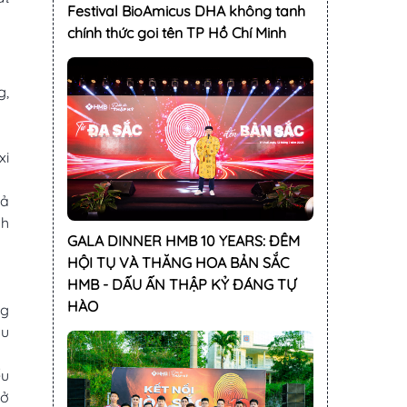
Festival BioAmicus DHA không tanh
chính thức goi tên TP Hồ Chí Minh
g,
xi
hả
nh
GALA DINNER HMB 10 YEARS: ĐÊM
HỘI TỤ VÀ THĂNG HOA BẢN SẮC
HMB - DẤU ẤN THẬP KỶ ĐÁNG TỰ
HÀO
ng
au
ếu
 ở