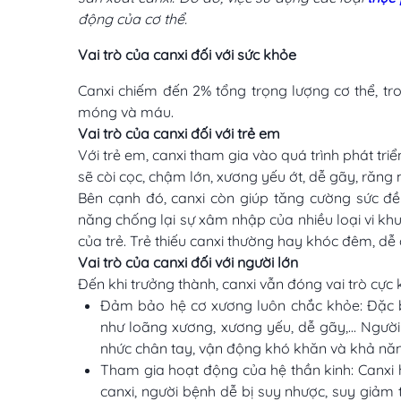
động của cơ thể.
Vai trò của canxi đối với sức khỏe
Canxi chiếm đến 2% tổng trọng lượng cơ thể, tr
móng và máu.
Vai trò của canxi đối với trẻ em
Với trẻ em, canxi tham gia vào quá trình phát triể
sẽ còi cọc, chậm lớn, xương yếu ớt, dễ gãy, răn
Bên cạnh đó, canxi còn giúp tăng cường sức đề
năng chống lại sự xâm nhập của nhiều loại vi khu
của trẻ. Trẻ thiếu canxi thường hay khóc đêm, dễ 
Vai trò của canxi đối với người lớn
Đến khi trưởng thành, canxi vẫn đóng vai trò cực 
Đảm bảo hệ cơ xương luôn chắc khỏe: Đặc bi
như loãng xương, xương yếu, dễ gãy,… Ngườ
nhức chân tay, vận động khó khăn và khả nă
Tham gia hoạt động của hệ thần kinh: Canxi h
canxi, người bệnh dễ bị suy nhược, suy giảm 