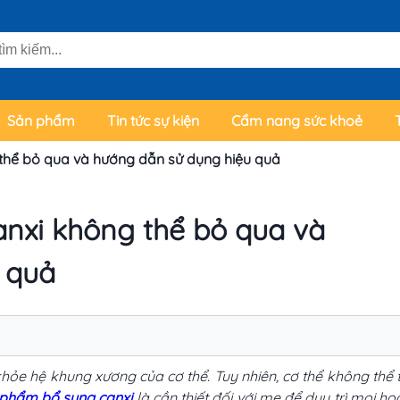
Sản phẩm
Tin tức sự kiện
Cẩm nang sức khoẻ
thể bỏ qua và hướng dẫn sử dụng hiệu quả
anxi không thể bỏ qua và
 quả
hỏe hệ khung xương của cơ thể. Tuy nhiên, cơ thể không thể 
phẩm bổ sung canxi
là cần thiết đối với mẹ để duy trì mọi ho