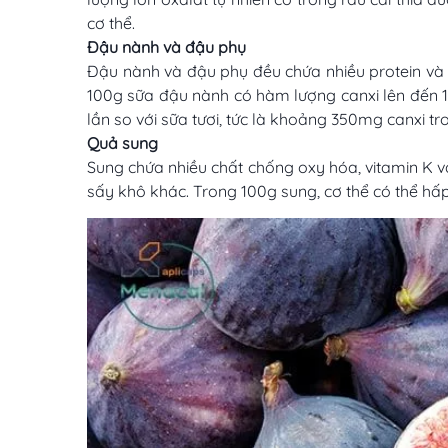
cơ thể.
Đậu nành và đậu phụ
Đậu nành và đậu phụ đều chứa nhiều protein và 
100g sữa đậu nành có hàm lượng canxi lên đến 1
lần so với sữa tươi, tức là khoảng 350mg canxi 
Quả sung
Sung chứa nhiều chất chống oxy hóa, vitamin K v
sấy khô khác. Trong 100g sung, cơ thể có thể hấ