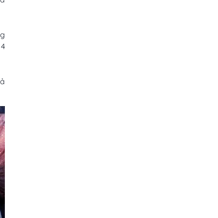
ng
 4
uả