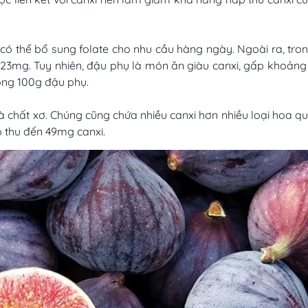
có thể bổ sung folate cho nhu cầu hàng ngày. Ngoài ra, tro
23mg. Tuy nhiên, đậu phụ là món ăn giàu canxi, gấp khoảng
trong 100g đậu phụ.
à chất xơ. Chúng cũng chứa nhiều canxi hơn nhiều loại hoa q
p thu đến 49mg canxi.