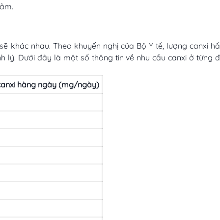
giảm.
 sẽ khác nhau. Theo khuyến nghị của Bộ Y tế, lượng canxi h
ệnh lý. Dưới đây là một số thông tin về nhu cầu canxi ở từng 
canxi hàng ngày (mg/ngày)