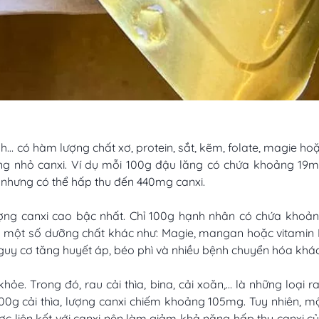
h… có hàm lượng chất xơ, protein, sắt, kẽm, folate, magie ho
ợng nhỏ canxi. Ví dụ mỗi 100g đậu lăng có chứa khoảng 19
g nhưng có thể hấp thu đến 440mg canxi.
ượng canxi cao bậc nhất. Chỉ 100g hạnh nhân có chứa khoả
a một số dưỡng chất khác như: Magie, mangan hoặc vitamin 
uy cơ tăng huyết áp, béo phì và nhiều bệnh chuyển hóa khá
hỏe. Trong đó, rau cải thìa, bina, cải xoăn,… là những loại r
00g cải thìa, lượng canxi chiếm khoảng 105mg. Tuy nhiên, m
được liên kết với canxi nên làm giảm khả năng hấp thu canxi c