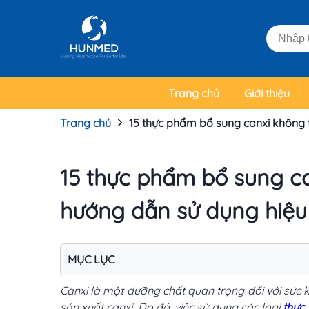
Trang chủ
Giới thiệu
Trang chủ
15 thực phẩm bổ sung canxi không 
15 thực phẩm bổ sung c
hướng dẫn sử dụng hiệu
MỤC LỤC
Canxi là một dưỡng chất quan trọng đối với sức k
sản xuất canxi. Do đó, việc sử dụng các loại
thực 