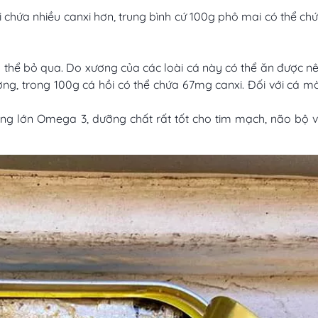
chứa nhiều canxi hơn, trung bình cứ 100g phô mai có thể ch
 thể bỏ qua. Do xương của các loài cá này có thể ăn được n
g, trong 100g cá hồi có thể chứa 67mg canxi. Đối với cá mò
ợng lớn Omega 3, dưỡng chất rất tốt cho tim mạch, não bộ 