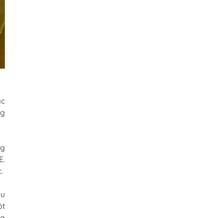
ặc
mg
ng
E.
c.
au
ột
ủa