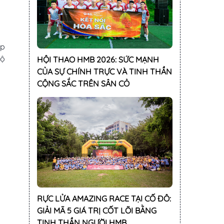
ấp
độ
HỘI THAO HMB 2026: SỨC MẠNH
CỦA SỰ CHÍNH TRỰC VÀ TINH THẦN
CỘNG SẮC TRÊN SÂN CỎ
RỰC LỬA AMAZING RACE TẠI CỐ ĐÔ:
GIẢI MÃ 5 GIÁ TRỊ CỐT LÕI BẰNG
TINH THẦN NGƯỜI HMB