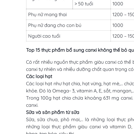
> 50 tuổi
1000
Phụ nữ mang thai
1200 – 15
Phụ nữ đang cho con bú
1000
Người cao tuổi
1200 – 15
Top 15 thực phẩm bổ sung canxi không thế bỏ q
Có rất nhiều nguồn thực phẩm giàu canxi có thể 
canxi tự nhiên và nhiều dưỡng chất quan trọng c
Các loại hạt
Các loại hạt như hạt chia, hạt vừng, hạt mè,… chứ
khỏe. Đó là Omega- 3, vitamin A, E, sắt, mangan
Trong 100g hạt chia chứa khoảng 631 mg canxi.
canxi.
Sữa và sản phẩm từ sữa
Sữa, sữa chua, phô mai,… là những loại thực 
những loại thực phẩm giàu canxi và vitamin D
hàng, tạp hóa, siêu thị.