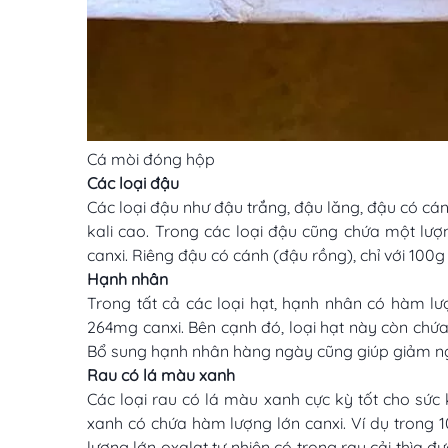
Cá mòi đóng hộp
Các loại đậu
Các loại đậu như đậu trắng, đậu lăng, đậu có cán
kali cao. Trong các loại đậu cũng chứa một lư
canxi. Riêng đậu có cánh (đậu rồng), chỉ với 100
Hạnh nhân
Trong tất cả các loại hạt, hạnh nhân có hàm l
264mg canxi. Bên cạnh đó, loại hạt này còn chứ
Bổ sung hạnh nhân hàng ngày cũng giúp giảm ng
Rau có lá màu xanh
Các loại rau có lá màu xanh cực kỳ tốt cho sức k
xanh có chứa hàm lượng lớn canxi. Ví dụ trong 1
lượng lớn oxalat tự nhiên có trong rau cải thìa 