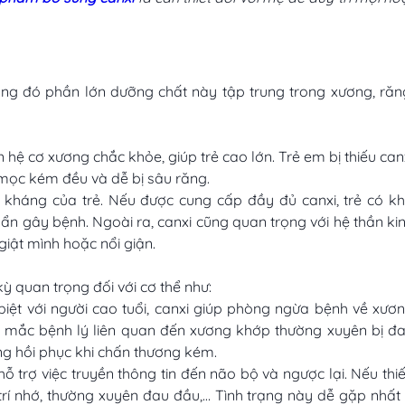
ong đó phần lớn dưỡng chất này tập trung trong xương, răn
n hệ cơ xương chắc khỏe, giúp trẻ cao lớn. Trẻ em bị thiếu can
g mọc kém đều và dễ bị sâu răng.
 kháng của trẻ. Nếu được cung cấp đầy đủ canxi, trẻ có k
ẩn gây bệnh. Ngoài ra, canxi cũng quan trọng với hệ thần ki
giật mình hoặc nổi giận.
kỳ quan trọng đối với cơ thể như:
ệt với người cao tuổi, canxi giúp phòng ngừa bệnh về xươ
i mắc bệnh lý liên quan đến xương khớp thường xuyên bị đ
ng hồi phục khi chấn thương kém.
ỗ trợ việc truyền thông tin đến não bộ và ngược lại. Nếu thi
trí nhớ, thường xuyên đau đầu,… Tình trạng này dễ gặp nhất