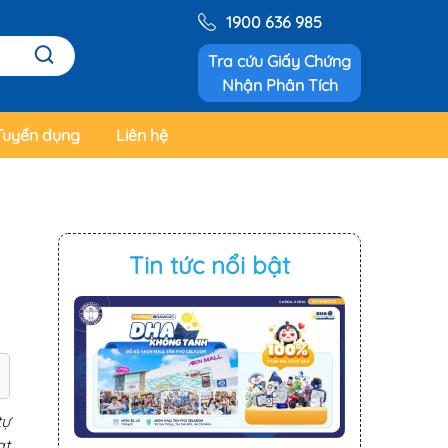
1900 636 985
Tra cứu Giấy Chứng
Nhận Phân Tích
Tuyển dụng
Liên hệ
Tin tức nổi bật
tự
ạt