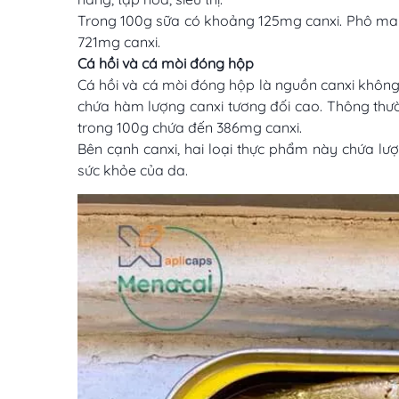
Trong 100g sữa có khoảng 125mg canxi. Phô mai 
721mg canxi.
Cá hồi và cá mòi đóng hộp
Cá hồi và cá mòi đóng hộp là nguồn canxi không
chứa hàm lượng canxi tương đối cao. Thông thườn
trong 100g chứa đến 386mg canxi.
Bên cạnh canxi, hai loại thực phẩm này chứa lư
sức khỏe của da.