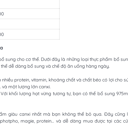
00
00
ua
bổ sung cho cơ thể. Dưới đây là những loại thực phẩm bổ su
ó thể dễ dàng bổ sung và chế độ ăn uống hàng ngày.
a nhiều protein, vitamin, khoáng chất và chất béo có lợi cho s
,… và một lượng lớn canxi.
 Với khối lượng hạt vừng tương tự, bạn có thể bổ sung 975
phẩm giàu canxi nhất mà bạn không thể bỏ qua. Đây cũng 
, photpho, magie, protein… và dễ dàng mua được tại các c